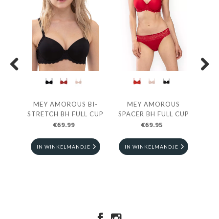
Previous
Next
S
MEY AMOROUS BI-
MEY AMOROUS
STRETCH BH FULL CUP
SPACER BH FULL CUP
A
€69.99
€69.95
E
IN WINKELMANDJE
IN WINKELMANDJE
I