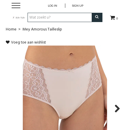
LOG IN
SIGN UP
0
Home
>
Mey Amorous Tailleslip
Home
Voeg toe aan wishlist
Dames
Heren
Kinderen
Lingerie
Badmode
Next
Nachtmode