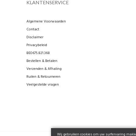
KLANTENSERVICE
Algemene Voorwaarden
Contact
Disclaimer
Privacybeleid
BE0675.821.368
Bestellen & Betalen
Verzenden & Afhaling
Ruilen & Retourneren
Veelgestelde vragen
Wij gebruiken cookies om uw surfervaring makkel