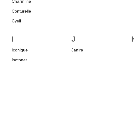
Charmline
Conturelle
Cyell
I
J
Iconique
Janira
Isotoner