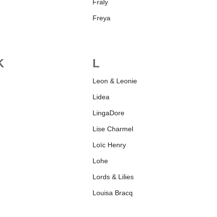
Fraly
Freya
K
L
Leon & Leonie
Lidea
LingaDore
​Lise Charmel
Loïc Henry
Lohe
Lords & Lilies
Louisa Bracq