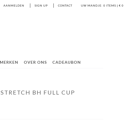
AANMELDEN
SIGN UP
CONTACT
UW MANDJE:
0
ITEMS | €
0
MERKEN
OVER ONS
CADEAUBON
STRETCH BH FULL CUP