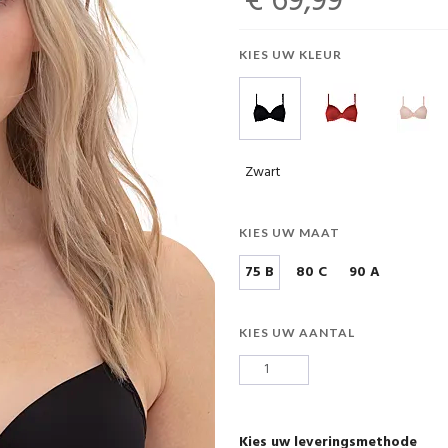
€ 69,99
KIES UW KLEUR
Zwart
KIES UW MAAT
75 B
80 C
90 A
KIES UW AANTAL
Kies uw leveringsmethode