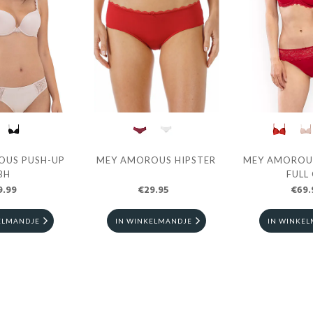
TER
MEY AMOROUS SPACER BH
MEY AMOROUS AMERIC
FULL CUP
PANTS
€69.95
€26.99
IN WINKELMANDJE
IN WINKELMANDJE