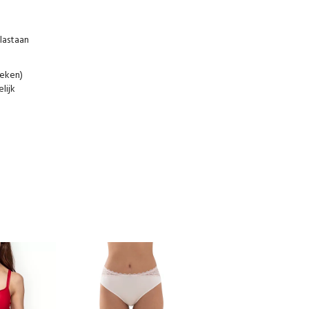
lastaan
leken)
lijk