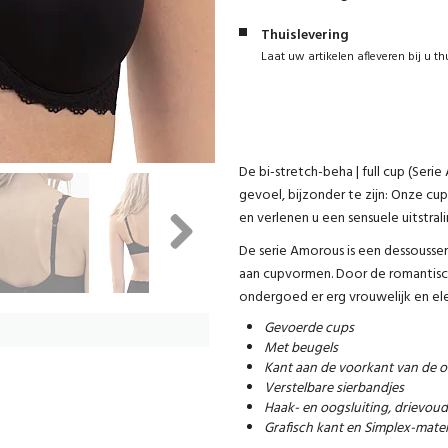
Thuislevering
Laat uw artikelen afleveren bij u th
De bi-stretch-beha | full cup (Seri
gevoel, bijzonder te zijn: Onze cu
en verlenen u een sensuele uitstral
De serie Amorous is een dessousseri
Next
aan cupvormen. Door de romantische
ondergoed er erg vrouwelijk en ele
Gevoerde cups
Met beugels
Kant aan de voorkant van de 
Verstelbare sierbandjes
Haak- en oogsluiting, drievoud
Grafisch kant en Simplex-mater