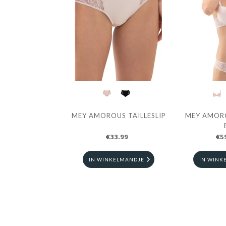
Previous
LESLIP
MEY AMOROUS PUSH-UP
MEY AMOROUS HIPS
BH
€59.99
€29.95
E
IN WINKELMANDJE
IN WINKELMANDJE