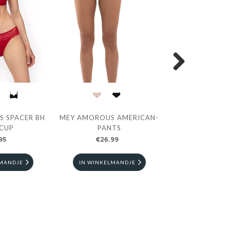
AN-
MEY AMOROUS HIPSTER
MEY AMOROUS SPACER 
MILK'N COFFEE
HALF CUP BAILEY
€29.95
€20.96
€64.99
IN WINKELMANDJE
IN WINKELMANDJE