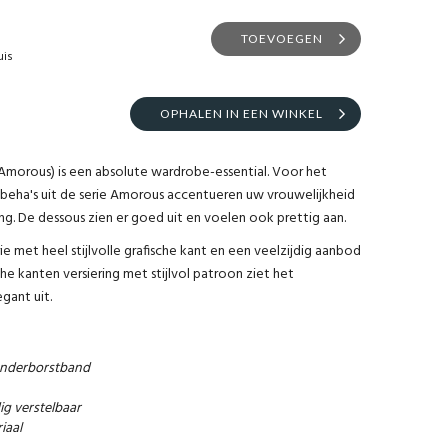
TOEVOEGEN
uis
OPHALEN IN EEN WINKEL
e Amorous) is een absolute wardrobe-essential. Voor het
pbeha's uit de serie Amorous accentueren uw vrouwelijkheid
ing. De dessous zien er goed uit en voelen ook prettig aan.
e met heel stijlvolle grafische kant en een veelzijdig aanbod
 kanten versiering met stijlvol patroon ziet het
gant uit.
onderborstband
ig verstelbaar
iaal