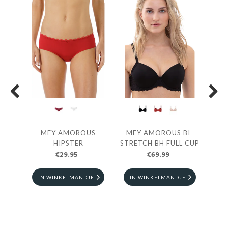
Previous
Next
USH-
MEY AMOROUS
MEY AMOROUS BI-
HIPSTER
STRETCH BH FULL CUP
SPA
€29.95
€69.99
E
IN WINKELMANDJE
IN WINKELMANDJE
I