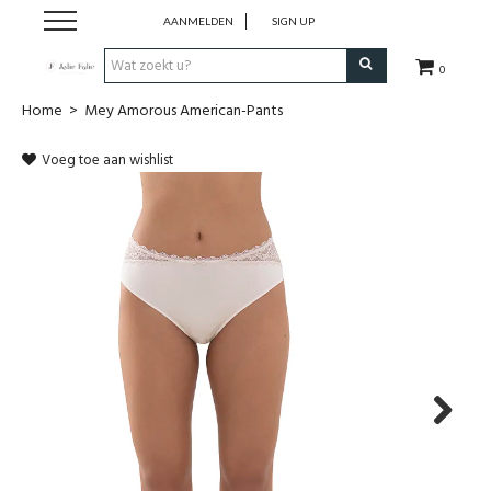
AANMELDEN
SIGN UP
0
Home
>
Mey Amorous American-Pants
Home
Voeg toe aan wishlist
Dames
Heren
Kinderen
Lingerie
Badmode
Next
Nachtmode