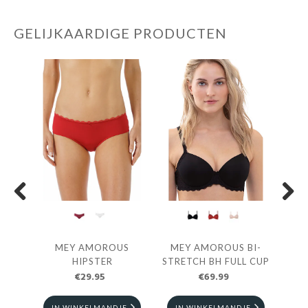
GELIJKAARDIGE PRODUCTEN
Previous
Next
USH-
MEY AMOROUS
MEY AMOROUS BI-
HIPSTER
STRETCH BH FULL CUP
A
€29.95
€69.99
E
IN WINKELMANDJE
IN WINKELMANDJE
I