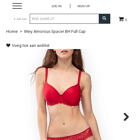
LOG IN
SIGN UP
0
Home
>
Mey Amorous Spacer BH Full Cup
Home
Voeg toe aan wishlist
Dames
Heren
Kinderen
Lingerie
Badmode
Next
Nachtmode