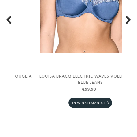
Previous
Next
GE A
LOUISA BRACQ ELECTRIC WAVES VOLLE CUP BH
LO
BLUE JEANS
€99.90
IN WINKELMANDJE