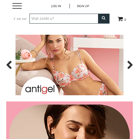
LOG IN
SIGN UP
0
Home
Dames
Heren
Previous
Next
Kinderen
Lingerie
Badmode
Nachtmode