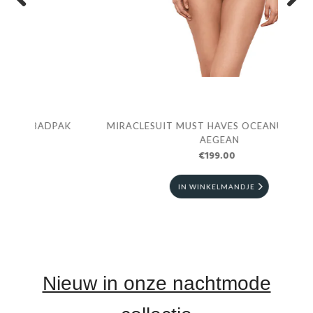
Previous
Next
AK
MIRACLESUIT MUST HAVES OCEANUS BADPAK
PRI
AEGEAN
€199.00
IN WINKELMANDJE
Nieuw in onze nachtmode