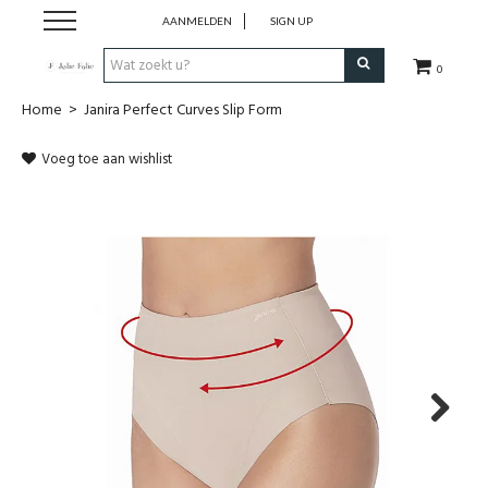
AANMELDEN
SIGN UP
0
Home
>
Janira Perfect Curves Slip Form
Home
Voeg toe aan wishlist
Dames
Heren
Kinderen
Lingerie
Badmode
Next
Nachtmode