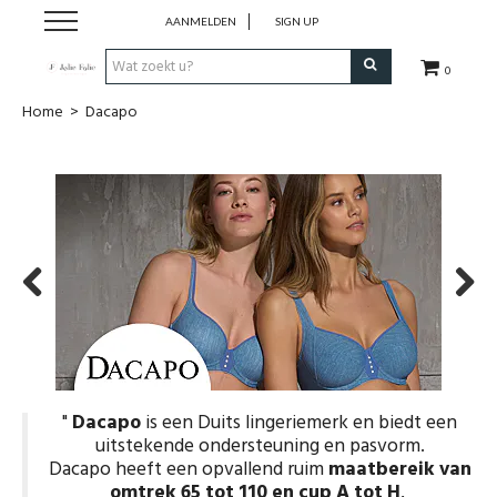
AANMELDEN
SIGN UP
0
Home
>
Dacapo
Home
Dames
Heren
Kinderen
Previous
Next
Lingerie
"
Dacapo
is een Duits lingeriemerk en biedt een
Badmode
uitstekende ondersteuning en pasvorm.
Dacapo heeft een opvallend ruim
maatbereik van
Nachtmode
omtrek 65 tot 110 en cup A tot H
, ​