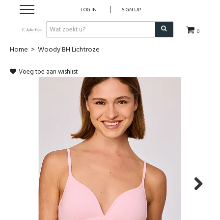
LOG IN
SIGN UP
0
Home
>
Woody BH Lichtroze
Home
Voeg toe aan wishlist
Dames
Heren
Kinderen
Lingerie
Badmode
Next
Nachtmode