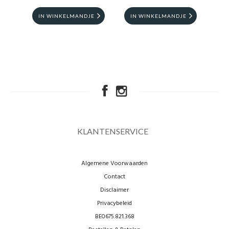
IN WINKELMANDJE
IN WINKELMANDJE
I
KLANTENSERVICE
Algemene Voorwaarden
Contact
Disclaimer
Privacybeleid
BE0675.821.368