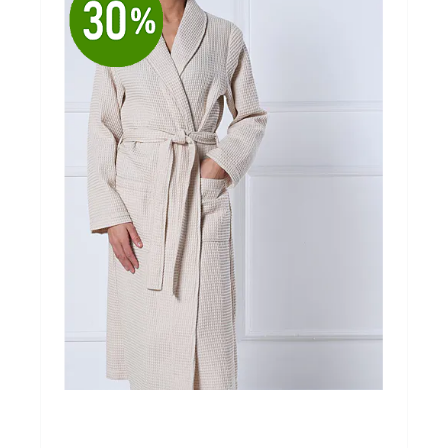
Ondergoed
Merken
Over ons
Cadeaubon