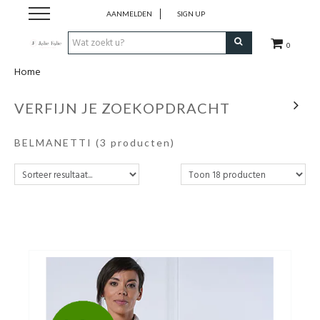
AANMELDEN
SIGN UP
0
Home
Home
VERFIJN JE ZOEKOPDRACHT
Dames
BELMANETTI
(3 producten)
Heren
Kinderen
Lingerie
Badmode
Nachtmode