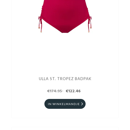
ULLA ST. TROPEZ BADPAK
€174.95
€122.46
IN WINKELMANDJE