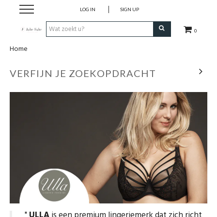
LOG IN
SIGN UP
0
Home
Home
VERFIJN JE ZOEKOPDRACHT
Dames
Heren
Kinderen
Lingerie
Badmode
Nachtmode
"
ULLA
is een premium lingeriemerk dat zich richt