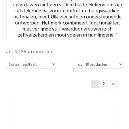
op vrouwen met een vollere buste. Bekend om zijn
uitstekende pasvorm, comfort en hoogwaardige
Ondergoed
materialen, biedt Ulla elegante en ondersteunende
ontwerpen. Het merk combineert functionaliteit
met verfijnde stijl, waardoor vrouwen zich
Merken
zelfverzekerd en mooi voelen in hun lingerie. "
Over ons
ULLA
(25 producten)
Cadeaubon
1
2