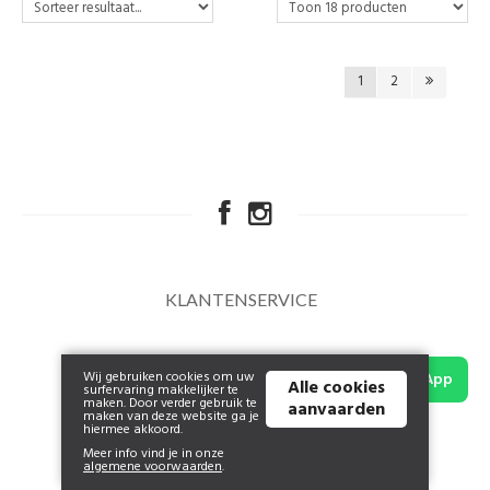
1
2
KLANTENSERVICE
Wij gebruiken cookies om uw
WhatsApp
Alle cookies
surfervaring makkelijker te
maken. Door verder gebruik te
aanvaarden
maken van deze website ga je
hiermee akkoord.
Meer info vind je in onze
algemene voorwaarden
.