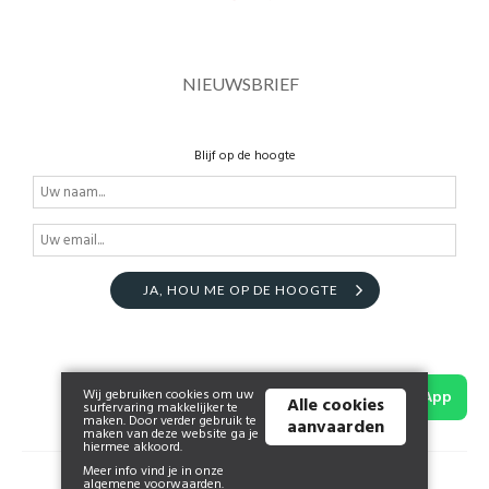
NIEUWSBRIEF
Blijf op de hoogte
JA, HOU ME OP DE HOOGTE
Wij gebruiken cookies om uw
WhatsApp
Alle cookies
surfervaring makkelijker te
maken. Door verder gebruik te
aanvaarden
maken van deze website ga je
hiermee akkoord.
Meer info vind je in onze
© 2026 www.joliefolie.be | Powered by
Tilroy
.
algemene voorwaarden
.