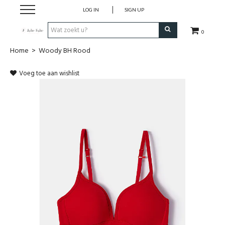
LOG IN
SIGN UP
0
Home
>
Woody BH Rood
Home
Voeg toe aan wishlist
Dames
Heren
Kinderen
Lingerie
Badmode
Nachtmode