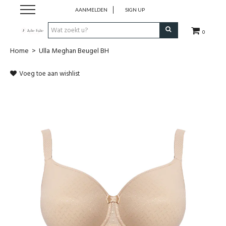
AANMELDEN
SIGN UP
0
Home
>
Ulla Meghan Beugel BH
Home
Voeg toe aan wishlist
Dames
Heren
Kinderen
Lingerie
Badmode
Nachtmode