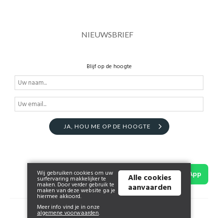
NIEUWSBRIEF
Blijf op de hoogte
JA, HOU ME OP DE HOOGTE
Wij gebruiken cookies om uw
WhatsApp
Alle cookies
surfervaring makkelijker te
maken. Door verder gebruik te
aanvaarden
maken van deze website ga je
hiermee akkoord.
Meer info vind je in onze
© 2026 www.joliefolie.be | Powered by
Tilroy
.
algemene voorwaarden
.