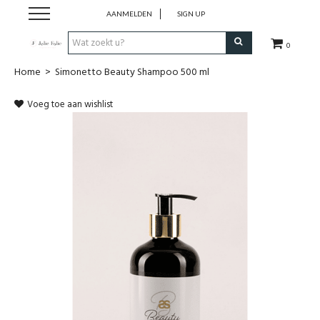
AANMELDEN
SIGN UP
0
Home
>
Simonetto Beauty Shampoo 500 ml
Home
Voeg toe aan wishlist
Dames
Heren
Kinderen
Lingerie
Badmode
Nachtmode