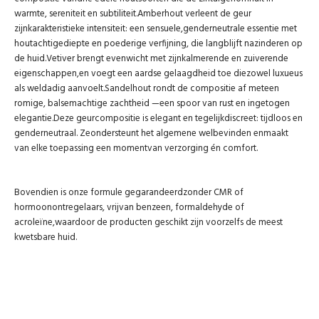
warmte, sereniteit en subtiliteit.Amberhout verleent de geur
zijnkarakteristieke intensiteit: een sensuele,genderneutrale essentie met
houtachtigediepte en poederige verfijning, die langblijft nazinderen op
de huid.Vetiver brengt evenwicht met zijnkalmerende en zuiverende
eigenschappen,en voegt een aardse gelaagdheid toe diezowel luxueus
als weldadig aanvoelt.Sandelhout rondt de compositie af meteen
romige, balsemachtige zachtheid —een spoor van rust en ingetogen
elegantie.Deze geurcompositie is elegant en tegelijkdiscreet: tijdloos en
genderneutraal. Zeondersteunt het algemene welbevinden enmaakt
van elke toepassing een momentvan verzorging én comfort.
Bovendien is onze formule gegarandeerdzonder CMR of
hormoonontregelaars, vrijvan benzeen, formaldehyde of
acroleïne,waardoor de producten geschikt zijn voorzelfs de meest
kwetsbare huid.