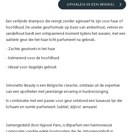
OPHALEN IN EEN WINKEL
Een verfijnde shampoo die reinigt zonder agressief te zijn voor haar of
hoofdhuid. De unieke geurformule op basis van amberhout, vetiver en
sandelhout biedt een ontspannend moment tijdens het wassen, met een
subtiele geur die het haar licht parfumeert na gebruik..
- Zachte geurtoets in het haar
- Kalmerend voor de hoofdhuid
- Ideaal voor dagelijks gebruik
Simonetto Beauty is een Belgische creactie, ontstaan uit de expertise
van een apotheker met jarenlange ervaring in huidverzorging.
In combinatie met een passie voor geur ontstond een luxueuze lijn die
lichaam en ruimte parfumeert. Subtiel, stijlvol sensueel.
Samengesteld door Hypsoé Paris, is ditparfum een harmonieuze
compositie vandrie edele houtsoorten die de zintuigenomhult in