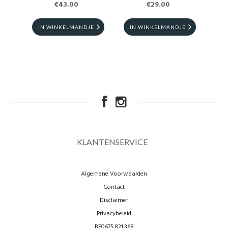
€43.00
ML
€29.00
IN WINKELMANDJE
IN WINKELMANDJE
I
KLANTENSERVICE
Algemene Voorwaarden
Contact
Disclaimer
Privacybeleid
BE0675.821.368