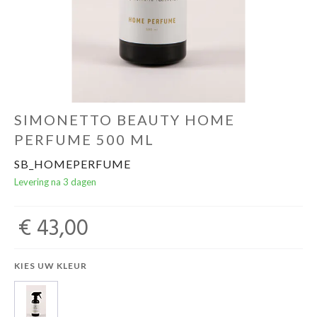
Ondergoed
Merken
Over ons
SIMONETTO BEAUTY HOME
PERFUME 500 ML
Cadeaubon
SB_HOMEPERFUME
Levering na 3 dagen
€ 43,00
KIES UW KLEUR