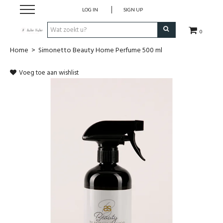
LOG IN
SIGN UP
0
Home
>
Simonetto Beauty Home Perfume 500 ml
Home
Voeg toe aan wishlist
Dames
Heren
Kinderen
Lingerie
Badmode
Nachtmode