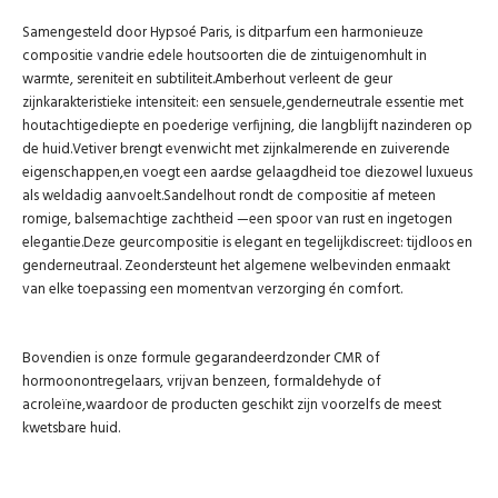
Samengesteld door Hypsoé Paris, is ditparfum een harmonieuze
compositie vandrie edele houtsoorten die de zintuigenomhult in
warmte, sereniteit en subtiliteit.Amberhout verleent de geur
zijnkarakteristieke intensiteit: een sensuele,genderneutrale essentie met
houtachtigediepte en poederige verfijning, die langblijft nazinderen op
de huid.Vetiver brengt evenwicht met zijnkalmerende en zuiverende
eigenschappen,en voegt een aardse gelaagdheid toe diezowel luxueus
als weldadig aanvoelt.Sandelhout rondt de compositie af meteen
romige, balsemachtige zachtheid —een spoor van rust en ingetogen
elegantie.Deze geurcompositie is elegant en tegelijkdiscreet: tijdloos en
genderneutraal. Zeondersteunt het algemene welbevinden enmaakt
van elke toepassing een momentvan verzorging én comfort.
Bovendien is onze formule gegarandeerdzonder CMR of
hormoonontregelaars, vrijvan benzeen, formaldehyde of
acroleïne,waardoor de producten geschikt zijn voorzelfs de meest
kwetsbare huid.