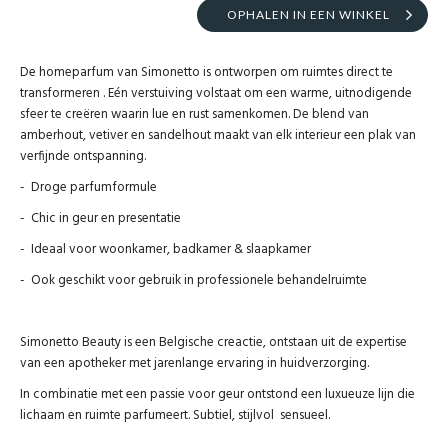
OPHALEN IN EEN WINKEL
De homeparfum van Simonetto is ontworpen om ruimtes direct te
transformeren . Eén verstuiving volstaat om een warme, uitnodigende
sfeer te creëren waarin lue en rust samenkomen. De blend van
amberhout, vetiver en sandelhout maakt van elk interieur een plak van
verfijnde ontspanning.
- Droge parfumformule
- Chic in geur en presentatie
- Ideaal voor woonkamer, badkamer & slaapkamer
- Ook geschikt voor gebruik in professionele behandelruimte
Simonetto Beauty is een Belgische creactie, ontstaan uit de expertise
van een apotheker met jarenlange ervaring in huidverzorging.
In combinatie met een passie voor geur ontstond een luxueuze lijn die
lichaam en ruimte parfumeert. Subtiel, stijlvol sensueel.