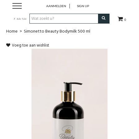
AANMELDEN
SIGN UP
0
Home
>
Simonetto Beauty Bodymilk 500 ml
Home
Voeg toe aan wishlist
Dames
Heren
Kinderen
Lingerie
Badmode
Nachtmode