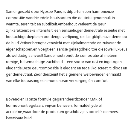
Samengesteld door Hypsoé Paris, is ditparfum een harmonieuze
compositie vandrie edele houtsoorten die de zintuigenomhult in
warmte, sereniteit en subtiliteit.Amberhout verleent de geur
zijnkarakteristieke intensiteit: een sensuele,genderneutrale essentie met
houtachtigediepte en poederige verfijning, die langblijft nazinderen op
de huid.Vetiver brengt evenwicht met zijnkalmerende en zuiverende
eigenschappen,en voegt een aardse gelaagdheid toe diezowel luxueus
als weldadig aanvoelt.Sandelhout rondt de compositie af meteen
romige, balsemachtige zachtheid —een spoor van rust en ingetogen
elegantie.Deze geurcompositie is elegant en tegelijkdiscreet: tijdloos en
genderneutraal. Zeondersteunt het algemene welbevinden enmaakt
van elke toepassing een momentvan verzorging én comfort.
Bovendien is onze formule gegarandeerdzonder CMR of
hormoonontregelaars, vrijvan benzeen, formaldehyde of
acroleïne,waardoor de producten geschikt zijn voorzelfs de meest
kwetsbare huid.