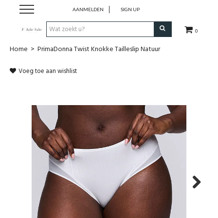
AANMELDEN
SIGN UP
0
Home
>
PrimaDonna Twist Knokke Tailleslip Natuur
Home
Voeg toe aan wishlist
Dames
Heren
Kinderen
Lingerie
Badmode
Next
Nachtmode