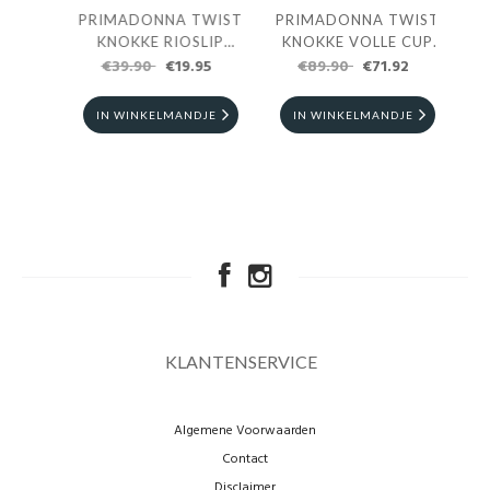
WIST
PRIMADONNA TWIST
PRIMADONNA TWIST
CUP
KNOKKE RIOSLIP
KNOKKE VOLLE CUP
2
€39.90
JASPER GREEN
€19.95
€89.90
BH
€71.92
E
IN WINKELMANDJE
IN WINKELMANDJE
KLANTENSERVICE
Algemene Voorwaarden
Contact
Disclaimer