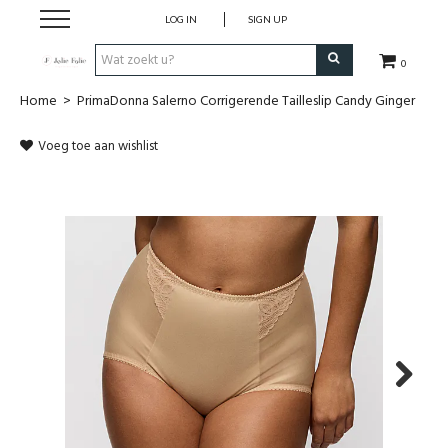
LOG IN
SIGN UP
0
Home
>
PrimaDonna Salerno Corrigerende Tailleslip Candy Ginger
Home
Voeg toe aan wishlist
Dames
Heren
Kinderen
Lingerie
Badmode
Next
Nachtmode