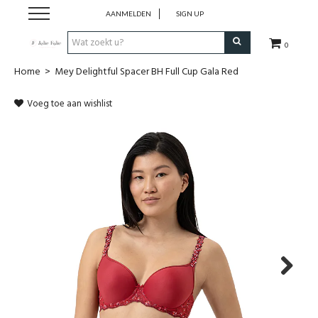
AANMELDEN
SIGN UP
0
Home
>
Mey Delightful Spacer BH Full Cup Gala Red
Home
Voeg toe aan wishlist
Dames
Heren
Kinderen
Lingerie
Badmode
Next
Nachtmode