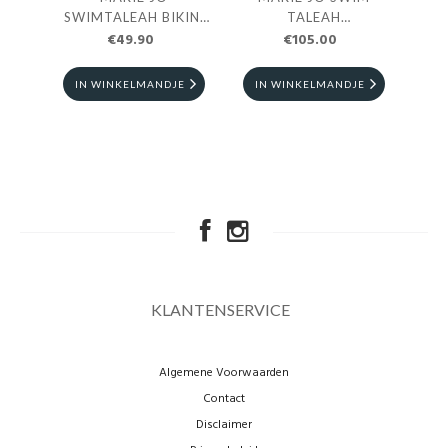
SWIMTALEAH BIKINI
TALEAH
TAILLESLIP ELFIN
€49.90
VOORGEVORMDE
€105.00
WHITE
BIKINI TOP
HARTVORM ELFIN
IN WINKELMANDJE
IN WINKELMANDJE
WHITE
KLANTENSERVICE
Algemene Voorwaarden
Contact
Disclaimer