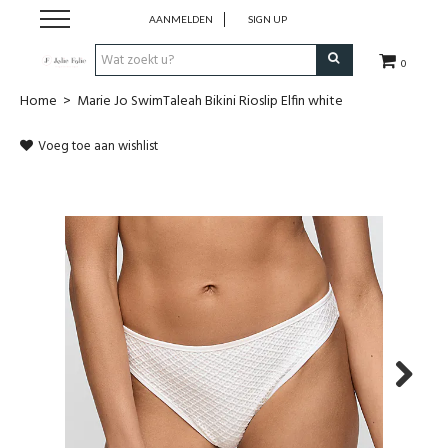
AANMELDEN
SIGN UP
0
Home
>
Marie Jo SwimTaleah Bikini Rioslip Elfin white
Home
Voeg toe aan wishlist
Dames
Heren
Kinderen
Lingerie
Badmode
Next
Nachtmode