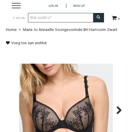
LOG IN
SIGN UP
0
Home
>
Marie Jo Annaelle Voorgevormde BH Hartvorm Zwart
Home
Voeg toe aan wishlist
Dames
Heren
Kinderen
Lingerie
Badmode
Next
Nachtmode