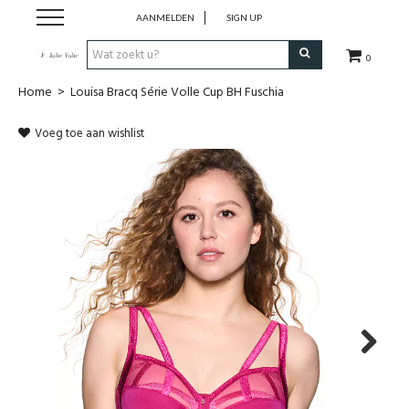
AANMELDEN
SIGN UP
0
Home
>
Louisa Bracq Série Volle Cup BH Fuschia
Home
Voeg toe aan wishlist
Dames
Heren
Kinderen
Lingerie
Badmode
Next
Nachtmode