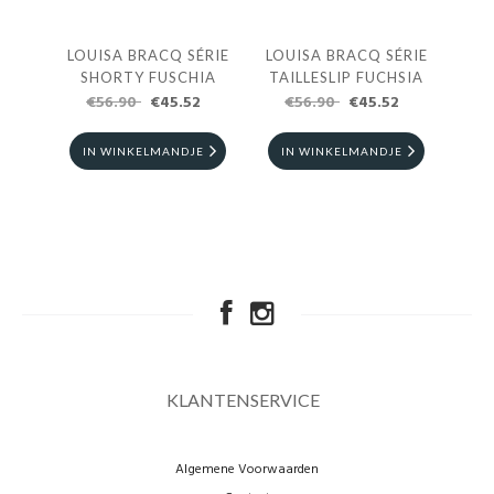
ÉRIE
LOUISA BRACQ SÉRIE
LOUISA BRACQ SÉRIE
LOU
CHIA
SHORTY FUSCHIA
TAILLESLIP FUCHSIA
2
€56.90
€45.52
€56.90
€45.52
E
IN WINKELMANDJE
IN WINKELMANDJE
I
KLANTENSERVICE
Algemene Voorwaarden