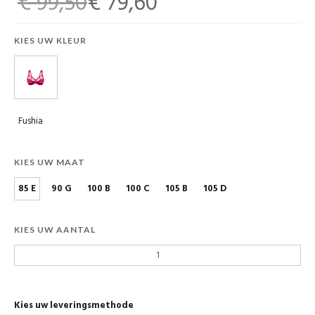
€ 99,50
€ 79,60
KIES UW KLEUR
Fushia
KIES UW MAAT
85 E
90 G
100 B
100 C
105 B
105 D
KIES UW AANTAL
Kies uw leveringsmethode