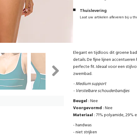
Thuislevering
Laat uw artikelen afleveren bij u th
Elegant en tijdloos: dit groene ba
details. De fijne lijnen accentuere
perfecte fit. Ideaal voor een stijlv
zwembad.
Next
- Medium support
- Verstelbare schouderbandjes
Beugel
: Nee
Voorgevormd
: Nee
Materiaal
: 71% polyamide, 29% e
- handwas
- niet strijken