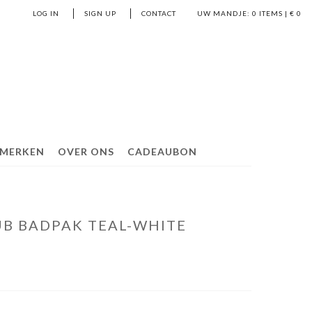
LOG IN
SIGN UP
CONTACT
UW MANDJE:
0
ITEMS | €
0
MERKEN
OVER ONS
CADEAUBON
UB BADPAK TEAL-WHITE