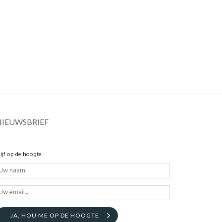
NIEUWSBRIEF
lijf op de hoogte
JA, HOU ME OP DE HOOGTE