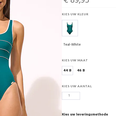
€ 89,95
KIES UW KLEUR
Teal-White
KIES UW MAAT
44 B
46 B
KIES UW AANTAL
Kies uw leveringsmethode