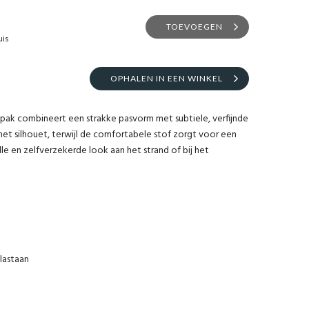
TOEVOEGEN
uis
OPHALEN IN EEN WINKEL
dpak combineert een strakke pasvorm met subtiele, verfijnde
n het silhouet, terwijl de comfortabele stof zorgt voor een
olle en zelfverzekerde look aan het strand of bij het
lastaan