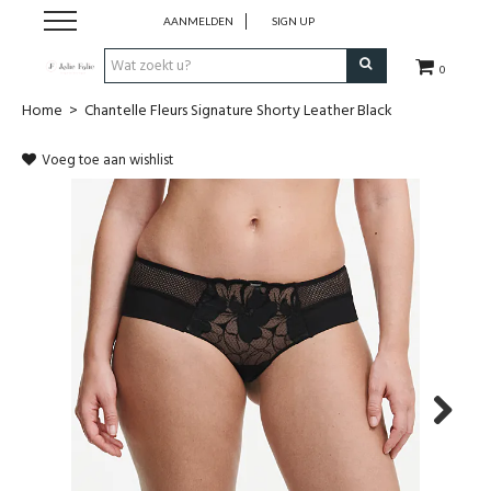
AANMELDEN
SIGN UP
0
Home
>
Chantelle Fleurs Signature Shorty Leather Black
Home
Voeg toe aan wishlist
Dames
Heren
Kinderen
Lingerie
Badmode
Next
Nachtmode