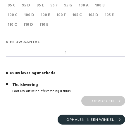
95 C
95 D
95 E
95 F
95 G
100 A
100 B
100 C
100 D
100 E
100 F
105 C
105 D
105 E
110 C
110 D
110 E
KIES UW AANTAL
Kies uw leveringsmethode
Thuislevering
Laat uw artikelen afleveren bij u thuis
TOEVOEGEN
OPHALEN IN EEN WINKEL