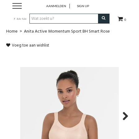
AANMELDEN
SIGN UP
0
Home
>
Anita Active Momentum Sport BH Smart Rose
Home
Voeg toe aan wishlist
Dames
Heren
Kinderen
Lingerie
Badmode
Next
Nachtmode