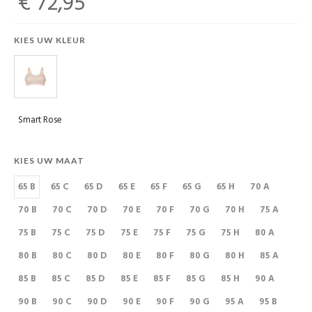
€ 72,95
KIES UW KLEUR
Smart Rose
KIES UW MAAT
65 B
65 C
65 D
65 E
65 F
65 G
65 H
70 A
70 B
70 C
70 D
70 E
70 F
70 G
70 H
75 A
75 B
75 C
75 D
75 E
75 F
75 G
75 H
80 A
80 B
80 C
80 D
80 E
80 F
80 G
80 H
85 A
85 B
85 C
85 D
85 E
85 F
85 G
85 H
90 A
90 B
90 C
90 D
90 E
90 F
90 G
95 A
95 B